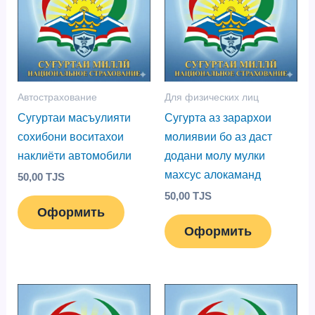
Автострахование
Для физических лиц
Сугуртаи масъулияти
Сугурта аз зарархои
сохибони воситахои
молиявии бо аз даст
наклиёти автомобили
додани молу мулки
махсус алокаманд
50,00
TJS
50,00
TJS
Оформить
Оформить