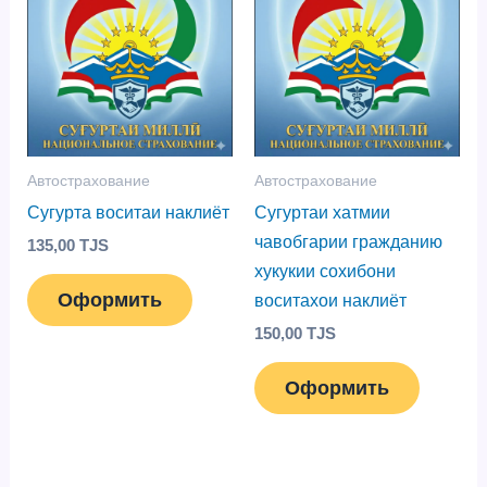
Автострахование
Автострахование
Сугурта воситаи наклиёт
Сугуртаи хатмии
чавобгарии гражданию
135,00
TJS
хукукии сохибони
Оформить
воситахои наклиёт
150,00
TJS
Оформить