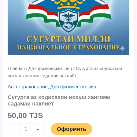
Главная
/
Для физических лиц
/ Сугурта аз ходисахои
нохуш хангоми садамаи наклиёт
Автострахование
,
Для физических лиц
Сугурта аз ходисахои нохуш хангоми
садамаи наклиёт
50,00
TJS
Оформить
-
+