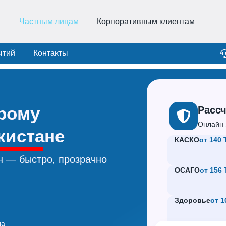
Частным лицам
Корпоративным клиентам
ытий
Контакты
орому
Рассч
Онлайн 
кистане
КАСКО
от 140 
н — быстро, прозрачно
ОСАГО
от 156 
Здоровье
от 1
да