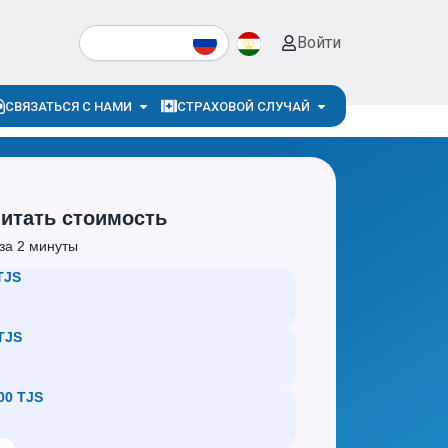
Search
Войти
Open СВЯЗАТЬСЯ С НАМИ
Open СТРАХ
СВЯЗАТЬСЯ С НАМИ
СТРАХОВОЙ СЛУЧАЙ
итать стоимость
за 2 минуты
TJS
TJS
00 TJS