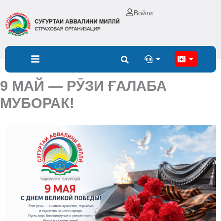
Перейти
Войти
к
содержимому
Open
Open
9 МАЙ — РӮЗИ ҒАЛАБА
МУБОРАК!